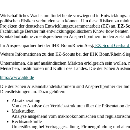
Wirtschaftliches Wachstum findet heute vorwiegend in Entwicklungs- un
politischen Risiken verbunden sein können. Um diese Risiken zu minim
Projekten der deutschen Entwicklungszusammenarbeit (EZ) an.
EZ-Sc
Fachkundige Berater mit entwicklungspolitischem Know-how beraten U
Kontaktaufnahme zu entsprechenden Ansprechpartnern in den zuständi
Ihr Ansprechpartner bei der IHK Bonn/Rhein-Sieg:
EZ-Scout Gerhard
Weitere Informationen zu den EZ-Scouts bei der IHK Bonn/Rhein-Sieg
Unternehmen, die auf ausländischen Märkten erfolgreich sein wollen,
Menschen, Institutionen und Kultur des Landes. Die deutschen Ausla
http://www.ahk.de
Die deutschen Auslandshandelskammern sind Ansprechpartner der Indu
Dienstleistungen an. Dazu gehören:
Absatzberatung
Von der Analyse der Vertriebsstrukturen über die Präsentation de
Markstudien
Analyse ausgehend vom makroökonomischen und regulatorischen 
Rechtsauskünfte
Unterstützung bei Vertragsgestaltung, Firmengründung und alle