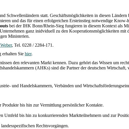
d Schwellenländern statt. Geschäftsmöglichkeiten in diesen Ländern bl
ieren und das für einen erfolgreichen Ersteinstieg notwendige Know-ho
outs
bei der IHK Bonn/Rhein-Sieg fungieren in diesem Kontext als Mi
nternehmen ganz inidviduell zu den Kooperationsmöglichkeiten mit de
gen Ministerien.
 Weber
, Tel. 0228 / 2284-171.
 erhalten Sie
hier
.
 müssen den relevanten Markt kennen. Dazu gehört das Wissen um recht
ndshandelskammern (AHKs) sind die Partner der deutschen Wirtschaft,
strie- und Handelskammern, Verbänden und Wirtschaftsförderungseinr
r Produkte bis hin zur Vermittlung persönlicher Kontakte.
Umfeld bis hin zu konkurrierenden Marktteilnehmern und zur Positio
n landesspezifischen Rechtsvorgängen.