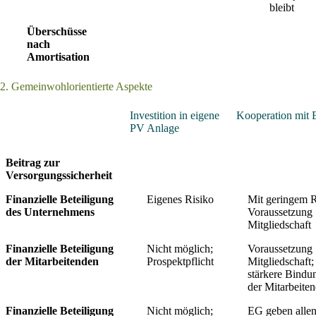
bleibt erha
Überschüsse
nach
Amortisation
2. Gemeinwohlorientierte Aspekte
Investition in eigene
Kooperation mit
PV Anlage
Beitrag zur
Versorgungssicherheit
Finanzielle Beteiligung
Eigenes Risiko
Mit geringem R
des Unternehmens
Voraussetzung
Mitgliedschaft
Finanzielle Beteiligung
Nicht möglich;
Voraussetzung
der Mitarbeitenden
Prospektpflicht
Mitgliedschaft;
stärkere Bindu
der Mitarbeite
Finanzielle Beteiligung
Nicht möglich;
EG geben alle