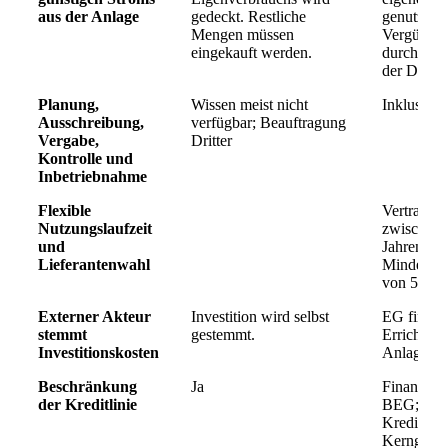
aus der Anlage
gedeckt. Restliche
genutzt w
Mengen müssen
Vergünstig
eingekauft werden.
durch Ver
der Dachp
Planung,
Wissen meist nicht
Inklusiv
Ausschreibung,
verfügbar; Beauftragung
Vergabe,
Dritter
Kontrolle und
Inbetriebnahme
Flexible
Vertragsla
Nutzungslaufzeit
zwischen 
und
Jahren.
Lieferantenwahl
Mindestda
von 500 
Externer Akteur
Investition wird selbst
EG finanzi
stemmt
gestemmt.
Errichtun
Investitionskosten
Anlage.
Beschränkung
Ja
Finanzier
der Kreditlinie
BEG;
Kreditlinie
Kerngesch