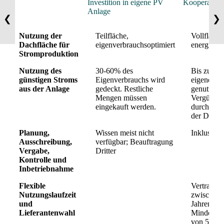
Investition in eigene PV
Kooperation
Anlage
❮
❯
Nutzung der
Teilfläche,
Vollflächi
Dachfläche für
eigenverbrauchsoptimiert
energiemar
Stromproduktion
Nutzung des
30-60% des
Bis zu 10
günstigen Stroms
Eigenverbrauchs wird
eigenen S
aus der Anlage
gedeckt. Restliche
genutzt w
Mengen müssen
Vergünstig
eingekauft werden.
durch Ver
der Dachp
Planung,
Wissen meist nicht
Inklusiv
Ausschreibung,
verfügbar; Beauftragung
Vergabe,
Dritter
Kontrolle und
Inbetriebnahme
Flexible
Vertragsla
Nutzungslaufzeit
zwischen 
und
Jahren.
Lieferantenwahl
Mindestda
von 500 