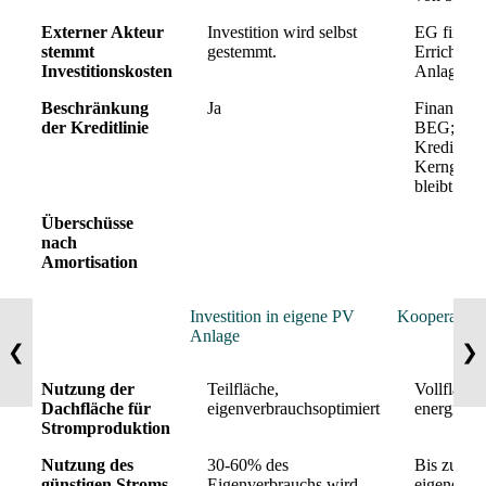
Externer Akteur
Investition wird selbst
EG finanzi
stemmt
gestemmt.
Errichtun
Investitionskosten
Anlage.
Beschränkung
Ja
Finanzier
der Kreditlinie
BEG;
Kreditlinie
Kerngesch
bleibt erha
Überschüsse
nach
Amortisation
Investition in eigene PV
Kooperation
Anlage
❮
❯
Nutzung der
Teilfläche,
Vollflächi
Dachfläche für
eigenverbrauchsoptimiert
energiemar
Stromproduktion
Nutzung des
30-60% des
Bis zu 10
günstigen Stroms
Eigenverbrauchs wird
eigenen S