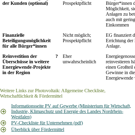
der Kunden (optional)
Prospektpflicht
Bürger*innen d
Möglichkeit, si
Anlagen zu bete
auch mit gerin
Einkommen
Finanzielle
Nicht möglich;
EG finanziert d
Beteiligungsmöglichkeit
Prospektpflicht
Errichtung der
für alle Bürger*innen
Anlage.
Reinvestition der
?
Eher
Energiegenosse
Überschüsse in weitere
unwahrscheinlich
reinvestieren h
Energiewende-Projekte
einen Großteil 
in der Region
Gewinne in die
Energiewende 
Weitere Links zur Photovoltaik: Allgemeine Checkliste,
Wirtschaftlichkeit & Fördermittel
Informationsseite PV auf Gewerbe (Ministerium für Wirtschaft,
Industrie, Klimaschutz und Energie des Landes Nordrhein-
Westfalen)
PV-Checkliste für Unternehmen (pdf)
Überblick über Fördermittel