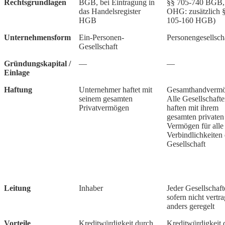
Rechtsgrundlagen
BGB, bei Eintragung in
§§ 705-740 BGB,
das Handelsregister
OHG: zusätzlich 
HGB
105-160 HGB)
Unternehmensform
Ein-Personen-
Personengesellsch
Gesellschaft
Gründungskapital /
—
—
Einlage
Haftung
Unternehmer haftet mit
Gesamthandvermö
seinem gesamten
Alle Gesellschafte
Privatvermögen
haften mit ihrem
gesamten privaten
Vermögen für alle
Verbindlichkeiten 
Gesellschaft
Leitung
Inhaber
Jeder Gesellschaft
sofern nicht vertra
anders geregelt
Vorteile
Kreditwürdigkeit durch
Kreditwürdigkeit 