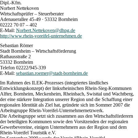
Dipl.-Kfm.
Norbert Nettekoven
Wirtschaftsprüfer – Steuerberater
Adenauerallee 45-49 · 53332 Bornheim
02222 70 07 – 402
E-Mail:
Norbert.Nettekoven@dhpg.de
http://www.rhein-voreifel-unternehmen.de
Sebastian Römer
Stadt Bornheim – Wirtschaftsförderung
Rathausstraße 2
53332 Bornheim
Telefon 02222/945-339
E-Mail:
sebastian.roemer@stadt-bornheim.de
Im Rahmen des ILEK-Prozesses (integriertes ländliches
Entwicklungskonzept) der linksrheinischen Rhein-Sieg-Kommunen
Alfter, Bornheim, Meckenheim, Rheinbach, Swisttal und Wachtberg,
der eine stärkere Integration unserer Region und die Schaffung einer
regionalen Identität als Ziel hat, gründete sich im Sommer 2007 die
Arbeitsgruppe Rhein-Voreifel-Unternehmernetzwerk.
Die Arbeitsgruppe setzt sich zusammen aus den Wirtschaftsförderern
der beteiligten Kommunen sowie den Vorsitzenden der regionalen
Gewerbevereine, einigen Unternehmern aus der Region und dem
Rhein-Voreifel Touristik e.V.