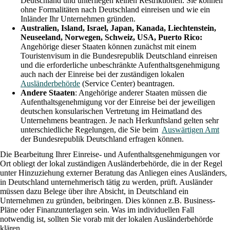
Deutschland und unterliegen keinen Restriktionen. Sie können
ohne Formalitäten nach Deutschland einreisen und wie ein
Inländer Ihr Unternehmen gründen.
Australien, Island, Israel, Japan, Kanada, Liechtenstein,
Neuseeland, Norwegen, Schweiz, USA, Puerto Rico:
Angehörige dieser Staaten können zunächst mit einem
Touristenvisum in die Bundesrepublik Deutschland einreisen
und die erforderliche unbeschränkte Aufenthaltsgenehmigung
auch nach der Einreise bei der zuständigen lokalen
Ausländerbehörde
(Service Center) beantragen.
Andere Staaten
: Angehörige anderer Staaten müssen die
Aufenthaltsgenehmigung vor der Einreise bei der jeweiligen
deutschen konsularischen Vertretung im Heimatland des
Unternehmens beantragen. Je nach Herkunftsland gelten sehr
unterschiedliche Regelungen, die Sie beim
Auswärtigen Amt
der Bundesrepublik Deutschland erfragen können.
Die Bearbeitung Ihrer Einreise- und Aufenthaltsgenehmigungen vor
Ort obliegt der lokal zuständigen Ausländerbehörde, die in der Regel
unter Hinzuziehung externer Beratung das Anliegen eines Ausländers,
in Deutschland unternehmerisch tätig zu werden, prüft. Ausländer
müssen dazu Belege über ihre Absicht, in Deutschland ein
Unternehmen zu gründen, beibringen. Dies können z.B. Business-
Pläne oder Finanzunterlagen sein. Was im individuellen Fall
notwendig ist, sollten Sie vorab mit der lokalen Ausländerbehörde
klären.