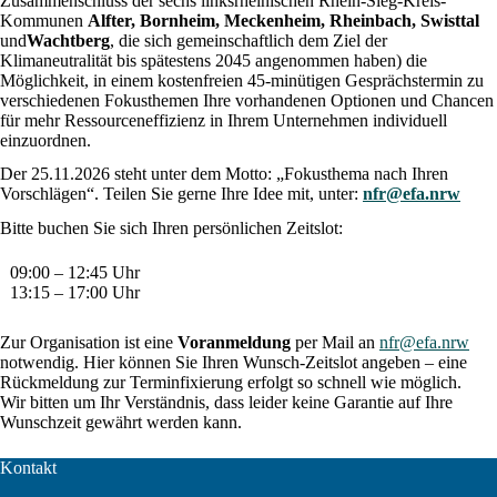
Zusammenschluss der sechs linksrheinischen Rhein-Sieg-Kreis-
Kommunen
Alfter, Bornheim, Meckenheim, Rheinbach, Swisttal
und
Wachtberg
, die sich gemeinschaftlich dem Ziel der
Klimaneutralität bis spätestens 2045 angenommen haben) die
Möglichkeit, in einem kostenfreien 45-minütigen Gesprächstermin zu
verschiedenen Fokusthemen Ihre vorhandenen Optionen und Chancen
für mehr Ressourceneffizienz in Ihrem Unternehmen individuell
einzuordnen.
Der 25.11.2026 steht unter dem Motto: „Fokusthema nach Ihren
Vorschlägen“. Teilen Sie gerne Ihre Idee mit, unter:
nfr@efa.nrw
Bitte buchen Sie sich Ihren persönlichen Zeitslot:
09:00 – 12:45 Uhr
13:15 – 17:00 Uhr
Zur Organisation ist eine
Voranmeldung
per Mail an
nfr@efa.nrw
notwendig. Hier können Sie Ihren Wunsch-Zeitslot angeben – eine
Rückmeldung zur Terminfixierung erfolgt so schnell wie möglich.
Wir bitten um Ihr Verständnis, dass leider keine Garantie auf Ihre
Wunschzeit gewährt werden kann.
Kontakt